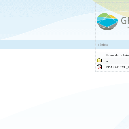
:
Inicio
Nome do fichei
..
PP ARAE CVL_Pu