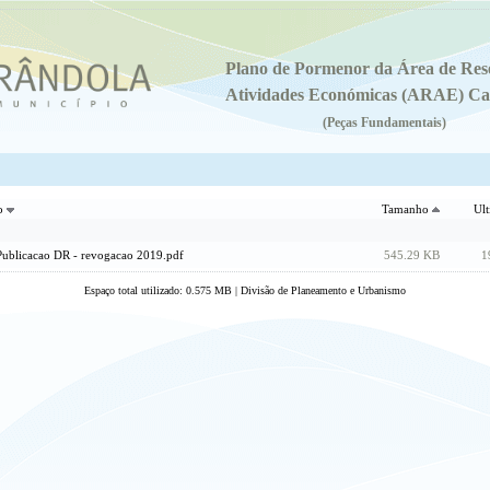
Plano de Pormenor da Área de Res
Atividades Económicas (ARAE) Ca
(Peças Fundamentais)
ro
Tamanho
Ul
blicacao DR - revogacao 2019.pdf
545.29 KB
1
Espaço total utilizado: 0.575 MB | Divisão de Planeamento e Urbanismo