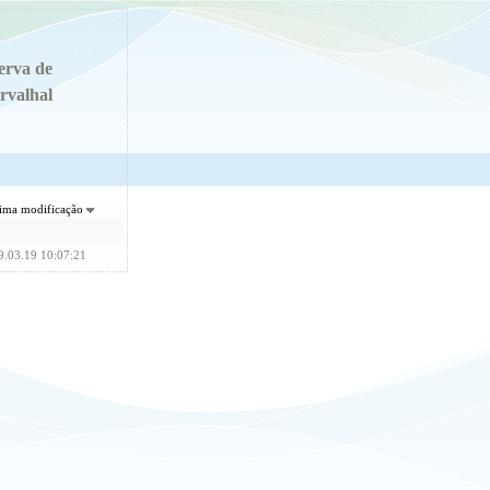
erva de
rvalhal
tima modificação
9.03.19 10:07:21